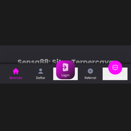
Sensa88: Situs Terpercaya
Bandar Live Casino & Pragmatic
Login
Beranda
Daftar
Referral
Live Chat
Play Terbaik
Selengkapnya
Permainan
Sebagai bandar live casino terpercaya, Sensa88 telah
Togel
Slot
membuktikan komitmennya dalam menyediakan
pengalaman berjudi online yang premium dan aman bagi
Casino
Games
para pemain Indonesia. Platform ini menjalankan operasinya