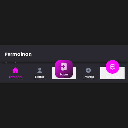
Permainan
Togel
Slot
Casino
Games
Login
Beranda
Daftar
Referral
Live Chat
Sports
Promo
Bantuan & Panduan
Tentang Kami
Syarat dan Ketentuan
Kebijakan Privasi
Pusat Bantuan