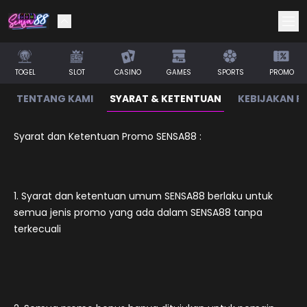
TOGEL
SLOT
CASINO
GAMES
SPORTS
PROMO
TENTANG KAMI
SYARAT & KETENTUAN
KEBIJAKAN PR
Syarat dan Ketentuan Promo SENSA88 :
1. Syarat dan ketentuan umum SENSA88 berlaku untuk
semua jenis promo yang ada dalam SENSA88 tanpa
terkecuali