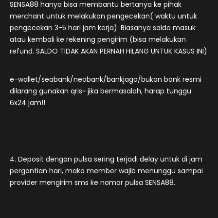
SENSA88 hanya bisa membantu bertanya ke pihak
merchant untuk melakukan pengecekan( waktu untuk
pengecekan 3-5 hari jam kerja). Biasanya saldo masuk
atau kembali ke rekening pengirim (bisa melakukan
refund. SALDO TIDAK AKAN PERNAH HILANG UNTUK KASUS INI)
e-wallet/seabank/neobank/bankjago/bukan bank resmi
dilarang gunakan qris~ jika bermasalah, harap tunggu
6x24 jam!!
4. Deposit dengan pulsa sering terjadi delay untuk di jam
pergantian hari, maka member wajib menunggu sampai
provider mengirim sms ke nomor pulsa SENSA88.