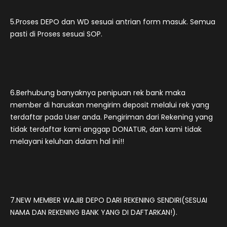
5.Proses DEPO dan WD sesuai antrian form masuk. Semua
pasti di Proses sesuai SOP.
6.Berhubung banyaknya penipuan rek bank maka
member di haruskan mengirim deposit melalui rek yang
terdaftar pada User anda. Pengiriman dari Rekening yang
tidak terdaftar kami anggap DONATUR, dan kami tidak
melayani keluhan dalam hal ini!!
7.NEW MEMBER WAJIB DEPO DARI REKENING SENDIRI(SESUAI
NAMA DAN REKENING BANK YANG DI DAFTARKAN!).