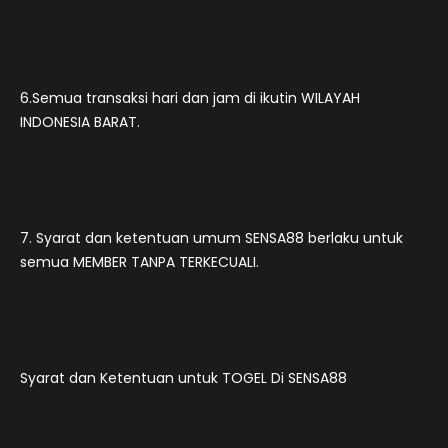
6.Semua transaksi hari dan jam di ikutin WILAYAH
INDONESIA BARAT.
7. Syarat dan ketentuan umum SENSA88 berlaku untuk
semua MEMBER TANPA TERKECUALI.
Syarat dan Ketentuan untuk TOGEL Di SENSA88