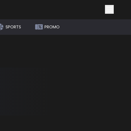
SPORTS
PROMO