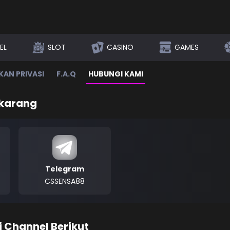
EL
SLOT
CASINO
GAMES
KAN PRIVASI
F.A.Q
HUBUNGI KAMI
ekarang
Telegram
CSSENSA88
 Channel Berikut