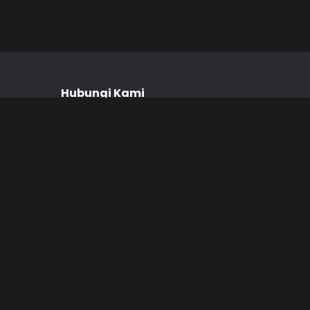
Hubungi Kami
rik. Temukan
dan
Media Sosial
ai menikmati
am tema
Pembayaran
h besar.
Transfer Bank
QRIS
nghibur.
Virtual Account
roulette,