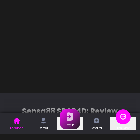
Sensa88 SDSB4D: Review
Pengalaman Bermain Togel yang
Login
Beranda
Daftar
Referral
Live Chat
User-Friendly dan Aman
Selengkapnya