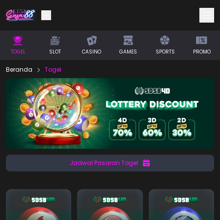
TOGEL
SLOT
CASINO
GAMES
SPORTS
PROMO
Beranda
Togel
Jadwal Pasaran Togel