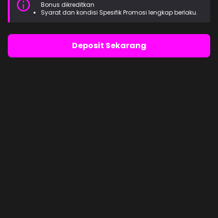
Bonus dikreditkan
Syarat dan kondisi Spesifik Promosi lengkap berlaku.
Deposit Sekarang